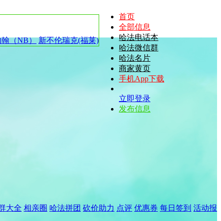
首页
全部信息
哈法电话本
约翰（NB）
新不伦瑞克(福莱)
哈法微信群
哈法名片
商家黄页
手机App下载
立即登录
发布信息
群大全
相亲圈
哈法拼团
砍价助力
点评
优惠券
每日签到
活动报