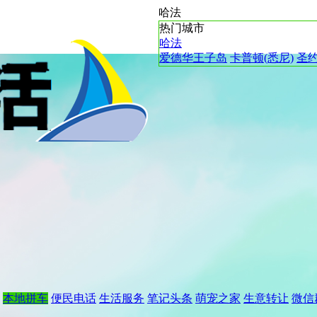
哈法
热门城市
哈法
爱德华王子岛
卡普顿(悉尼)
圣
本地拼车
便民电话
生活服务
笔记头条
萌宠之家
生意转让
微信