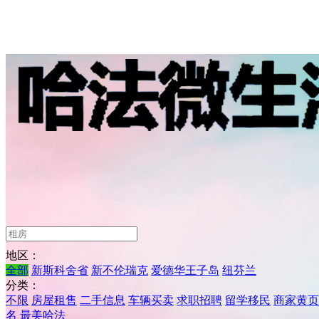
地区：
全部
新斯科舍省
新不伦瑞克
爱德华王子岛
纽芬兰
分类：
不限
房屋租售
二手信息
车辆买卖
求职招聘
留学移民
商家黄页
名
最美哈法