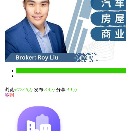
浏览:
6723.5
万
发布:
3.4
万
分享:
4.1
万
签到